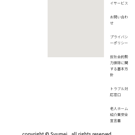
イサービス
お問い合わ
せ
プライバシ
ーポリシー
反社会的勢
力排除に関
する基本方
針
トラブル対
応窓口
老人ホーム
紹介業安全
宣言書
copyright © Syumei , all rights reserved.