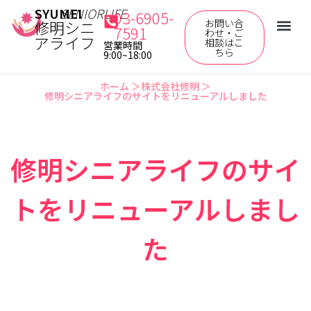
SYUMEI
SENIORLIFE
03-6905-
お問い合
修明シニ
7591
わせ・ご
アライフ
相談はこ
営業時間
ちら
9:00~18:00
ホーム ＞
株式会社修明
＞
修明シニアライフのサイトをリニューアルしました
修明シニアライフのサイ
トをリニューアルしまし
た